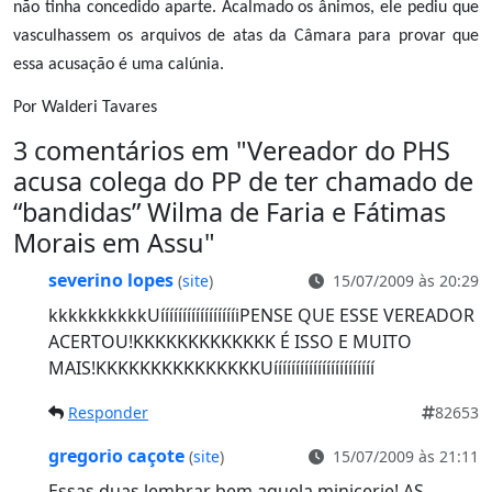
não tinha concedido aparte. Acalmado os ânimos, ele pediu que
vasculhassem os arquivos de atas da Câmara para provar que
essa acusação é uma calúnia.
Por Walderi Tavares
3 comentários em "
Vereador do PHS
acusa colega do PP de ter chamado de
“bandidas” Wilma de Faria e Fátimas
Morais em Assu
"
severino lopes
(
site
)
15/07/2009 às 20:29
kkkkkkkkkkUíííííííííííííííííiPENSE QUE ESSE VEREADOR
ACERTOU!KKKKKKKKKKKKK É ISSO E MUITO
MAIS!KKKKKKKKKKKKKKKUííííííííííííííííííííííí
Responder
82653
gregorio caçote
(
site
)
15/07/2009 às 21:11
Essas duas lembrar bem aquela minicerie! AS