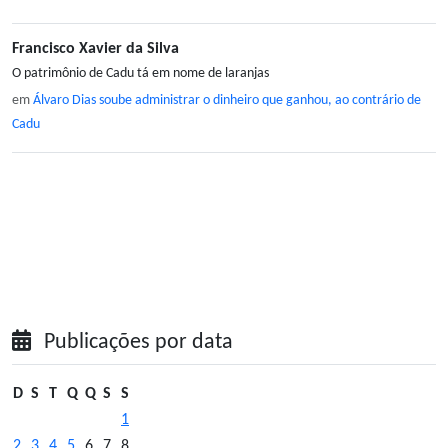
Francisco Xavier da Silva
O patrimônio de Cadu tá em nome de laranjas
em
Álvaro Dias soube administrar o dinheiro que ganhou, ao contrário de
Cadu
Publicações por data
D
S
T
Q
Q
S
S
1
2
3
4
5
6
7
8