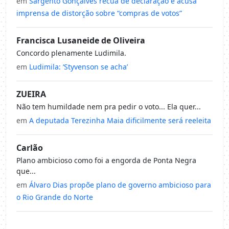
em
Sargento Gonçalves recua de declaração e acusa
imprensa de distorção sobre “compras de votos”
Francisca Lusaneide de Oliveira
Concordo plenamente Ludimila.
em
Ludimila: ‘Styvenson se acha’
ZUEIRA
Não tem humildade nem pra pedir o voto... Ela quer...
em
A deputada Terezinha Maia dificilmente será reeleita
Carlão
Plano ambicioso como foi a engorda de Ponta Negra
que...
em
Álvaro Dias propõe plano de governo ambicioso para
o Rio Grande do Norte