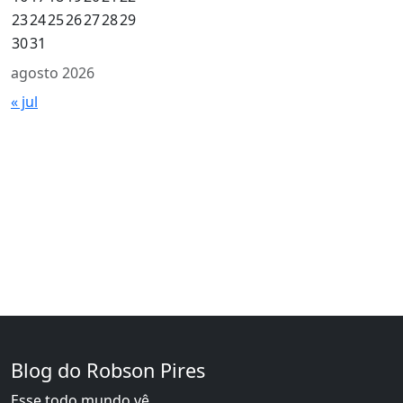
23
24
25
26
27
28
29
30
31
agosto 2026
« jul
Blog do Robson Pires
Esse todo mundo vê