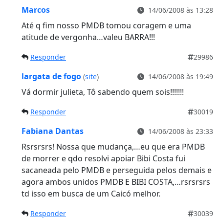
Marcos
14/06/2008 às 13:28
Até q fim nosso PMDB tomou coragem e uma
atitude de vergonha…valeu BARRA!!!
Responder
29986
largata de fogo
(
site
)
14/06/2008 às 19:49
Vá dormir julieta, Tô sabendo quem sois!!!!!!!
Responder
30019
Fabiana Dantas
14/06/2008 às 23:33
Rsrsrsrs! Nossa que mudança,…eu que era PMDB
de morrer e qdo resolvi apoiar Bibi Costa fui
sacaneada pelo PMDB e perseguida pelos demais e
agora ambos unidos PMDB E BIBI COSTA,…rsrsrsrs
td isso em busca de um Caicó melhor.
Responder
30039