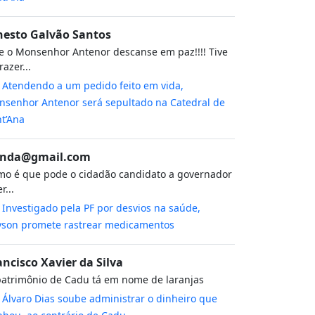
nesto Galvão Santos
 o Monsenhor Antenor descanse em paz!!!! Tive
razer...
m
Atendendo a um pedido feito em vida,
senhor Antenor será sepultado na Catedral de
t’Ana
nda@gmail.com
o é que pode o cidadão candidato a governador
r...
m
Investigado pela PF por desvios na saúde,
yson promete rastrear medicamentos
ancisco Xavier da Silva
atrimônio de Cadu tá em nome de laranjas
m
Álvaro Dias soube administrar o dinheiro que