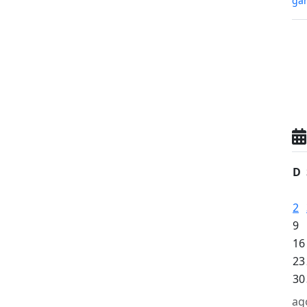
gan
D
2
9
16
23
30
ag