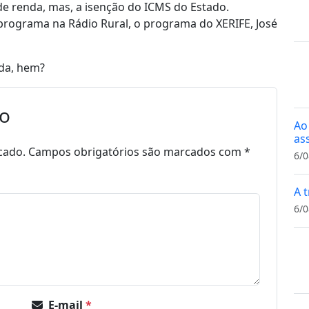
de renda, mas, a isenção do ICMS do Estado.
 programa na Rádio Rural, o programa do XERIFE, José
ada, hem?
io
Ao
as
cado.
Campos obrigatórios são marcados com
*
6/0
A t
6/0
E-mail
*