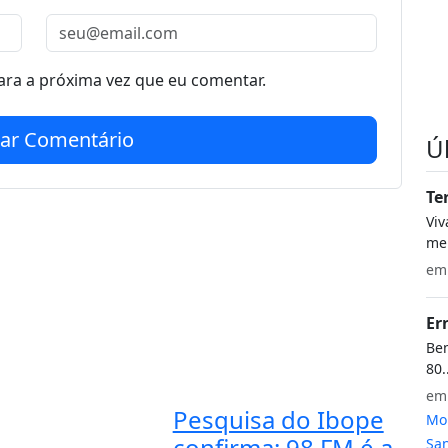
ra a próxima vez que eu comentar.
iar Comentário
Ú
Te
Vi
meu
e
Er
Bem
80.
e
Pesquisa do Ibope
Mon
confirma: 98 FM é a
San