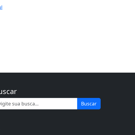
ul
uscar
Buscar
.