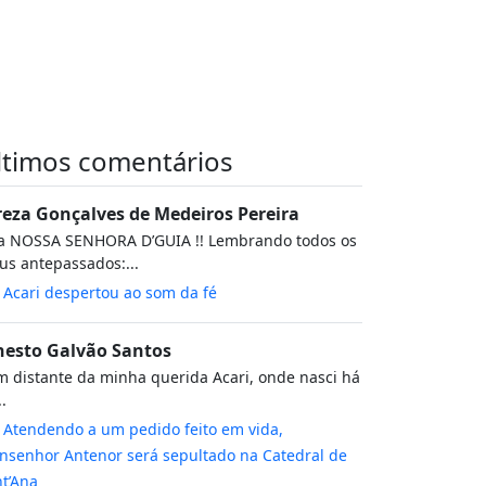
ltimos comentários
reza Gonçalves de Medeiros Pereira
va NOSSA SENHORA D’GUIA !! Lembrando todos os
s antepassados:...
m
Acari despertou ao som da fé
nesto Galvão Santos
 distante da minha querida Acari, onde nasci há
..
m
Atendendo a um pedido feito em vida,
senhor Antenor será sepultado na Catedral de
t’Ana