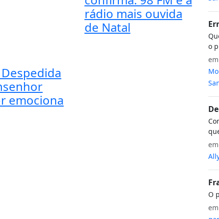
rádio mais ouvida
Er
de Natal
Que
o p
e
 Despedida
Mon
San
nsenhor
r emociona
De
Com
que
e
All
Fr
O p
e