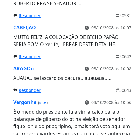
ROBERTO PRA SE SENADOR …..
Responder
50581
CABEÇÃO
03/10/2008 às 10:07
MUITO FELIZ, A COLOCAÇÃO DE BICHO PAPÃO,
SERIA BOM O xerife, LEBRAR DESTE DETALHE.
Responder
50642
ARAGOn
03/10/2008 às 10:08
AUAUAu se lascaro os bacurau auauauau…
Responder
50643
Vergonha
(
site
)
03/10/2008 às 10:56
É o medo do presidente lula vim a caicó para o
palanque de gilberto do pt na eleição de senador,
fique lonje do pt agripino, jamais terá voto aqui em
caicó, de covardes estamos com nojo. se vinhece ia