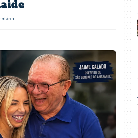
naide
ntário