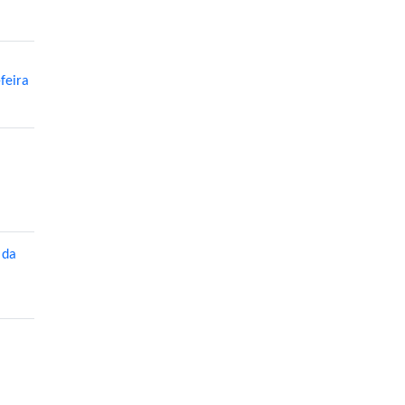
feira
 da