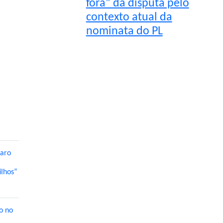
fora” da disputa pelo
contexto atual da
nominata do PL
naro
ilhos”
o no