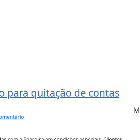
zo para quitação de contas
M
omentário
das com a Energisa em condições especiais. Clientes