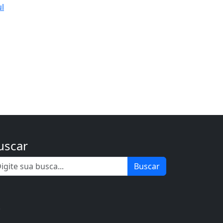
ul
uscar
Buscar
.