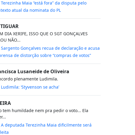
m
Terezinha Maia “está fora” da disputa pelo
texto atual da nominata do PL
TIGUAR
M DIA XERIFE, ISSO QUE O SGT GONÇALVES
LOU NÃO...
m
Sargento Gonçalves recua de declaração e acusa
rensa de distorção sobre “compras de votos”
ancisca Lusaneide de Oliveira
ncordo plenamente Ludimila.
m
Ludimila: ‘Styvenson se acha’
EIRA
 tem humildade nem pra pedir o voto... Ela
r...
m
A deputada Terezinha Maia dificilmente será
leita