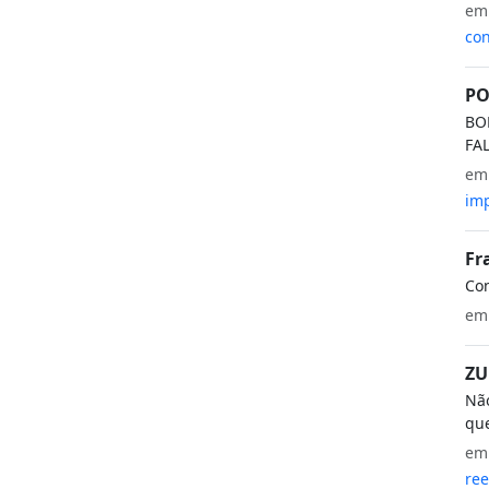
e
con
PO
BO
FA
e
imp
Fr
Co
e
ZU
Não
que
e
ree