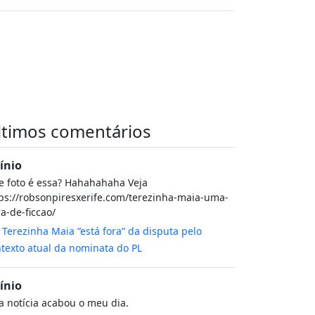
ltimos comentários
cínio
 foto é essa? Hahahahaha Veja
ps://robsonpiresxerife.com/terezinha-maia-uma-
a-de-ficcao/
m
Terezinha Maia “está fora” da disputa pelo
texto atual da nominata do PL
cínio
a notícia acabou o meu dia.