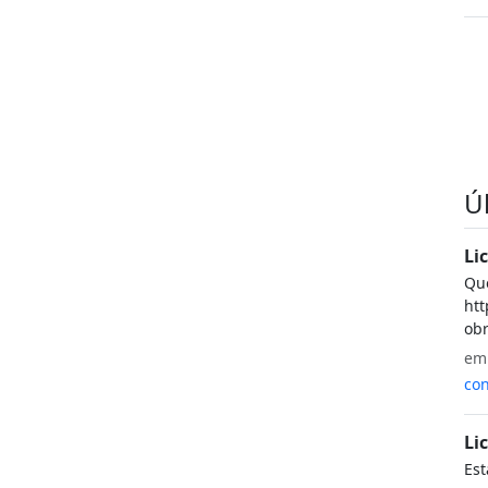
Ú
Li
Que
htt
obr
e
con
Li
Est