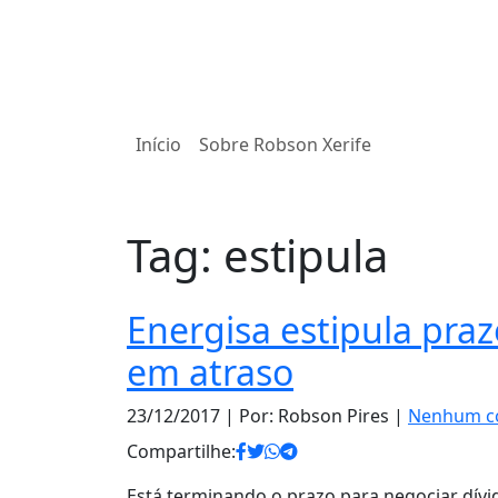
Início
Sobre Robson Xerife
Tag:
estipula
Energisa estipula pra
em atraso
23/12/2017
| Por: Robson Pires |
Nenhum c
Compartilhe:
Está terminando o prazo para negociar dívi