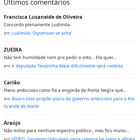
Últimos comentários
Francisca Lusaneide de Oliveira
Concordo plenamente Ludimila.
em
Ludimila: ‘Styvenson se acha’
ZUEIRA
Não tem humildade nem pra pedir o voto... Ela quer...
em
A deputada Terezinha Maia dificilmente será reeleita
Carlão
Plano ambicioso como foi a engorda de Ponta Negra que...
em
Álvaro Dias propõe plano de governo ambicioso para o Rio
Grande do Norte
Araújo
Não milito para nenhum espectro político , mas fico muito...
em
VÍDEO: Sargento Gonçalves nega compra de votos e afirma