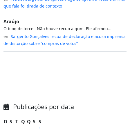
que fala foi tirada de contexto
Araújo
O blog distorce . Não houve recuo algum. Ele afirmou...
em
Sargento Gonçalves recua de declaração e acusa imprensa
de distorção sobre “compras de votos”
Publicações por data
D
S
T
Q
Q
S
S
1