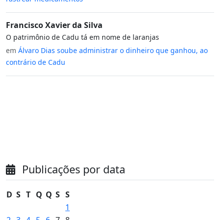
Francisco Xavier da Silva
O patrimônio de Cadu tá em nome de laranjas
em
Álvaro Dias soube administrar o dinheiro que ganhou, ao
contrário de Cadu
Publicações por data
D
S
T
Q
Q
S
S
1
2
3
4
5
6
7
8