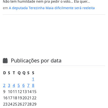
Não tem humildade nem pra pedir o voto... Ela quer...
em
A deputada Terezinha Maia dificilmente será reeleita
Publicações por data
D
S
T
Q
Q
S
S
1
2
3
4
5
6
7
8
9
10
11
12
13
14
15
16
17
18
19
20
21
22
23
24
25
26
27
28
29