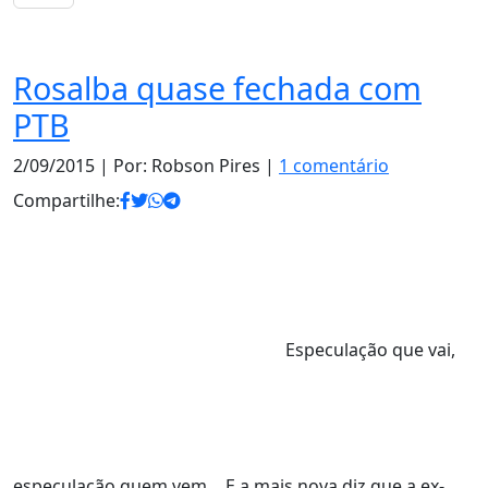
Notas
Rosalba quase fechada com
PTB
2/09/2015
| Por: Robson Pires |
1 comentário
Compartilhe:
Especulação que vai,
especulação quem vem… E a mais nova diz que a ex-