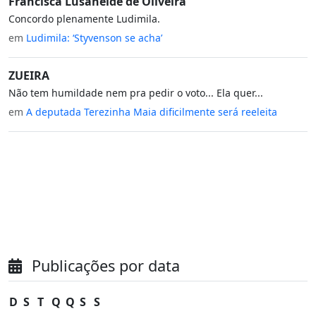
Francisca Lusaneide de Oliveira
Concordo plenamente Ludimila.
em
Ludimila: ‘Styvenson se acha’
ZUEIRA
Não tem humildade nem pra pedir o voto... Ela quer...
em
A deputada Terezinha Maia dificilmente será reeleita
Publicações por data
D
S
T
Q
Q
S
S