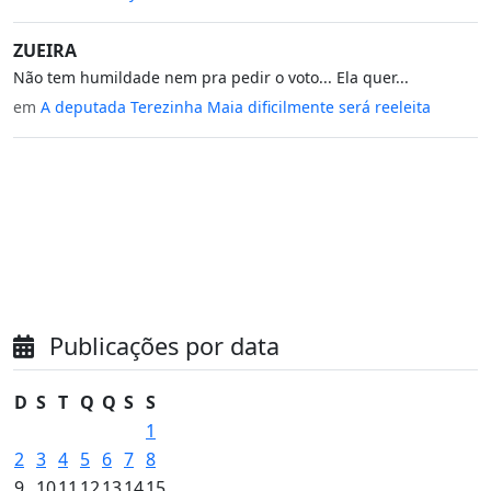
ZUEIRA
Não tem humildade nem pra pedir o voto... Ela quer...
em
A deputada Terezinha Maia dificilmente será reeleita
Publicações por data
D
S
T
Q
Q
S
S
1
2
3
4
5
6
7
8
9
10
11
12
13
14
15