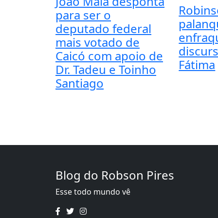
João Maia desponta
Robins
para ser o
palanq
deputado federal
enfraq
mais votado de
discur
Caicó com apoio de
Fátima
Dr. Tadeu e Toinho
Santiago
Blog do Robson Pires
Esse todo mundo vê