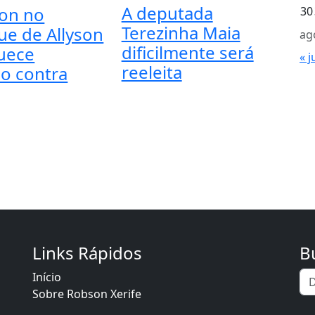
A deputada
on no
30
Terezinha Maia
ue de Allyson
ag
dificilmente será
uece
« j
reeleita
so contra
Links Rápidos
B
Início
Sobre Robson Xerife