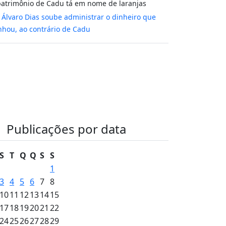
atrimônio de Cadu tá em nome de laranjas
m
Álvaro Dias soube administrar o dinheiro que
hou, ao contrário de Cadu
Publicações por data
S
T
Q
Q
S
S
1
3
4
5
6
7
8
10
11
12
13
14
15
17
18
19
20
21
22
24
25
26
27
28
29