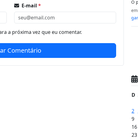
O p
E-mail
*
e
gan
ra a próxima vez que eu comentar.
iar Comentário
D
2
9
16
23