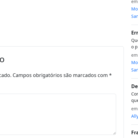
e
Mon
San
Er
Que
o p
e
io
Mon
San
cado.
Campos obrigatórios são marcados com
*
De
Com
que
e
All
Fr