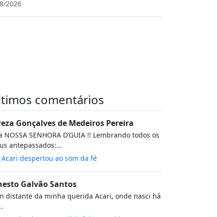
8/2026
ltimos comentários
reza Gonçalves de Medeiros Pereira
va NOSSA SENHORA D’GUIA !! Lembrando todos os
s antepassados:...
m
Acari despertou ao som da fé
nesto Galvão Santos
 distante da minha querida Acari, onde nasci há
..