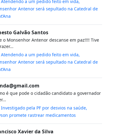
m
Atendendo a um pedido feito em vida,
senhor Antenor será sepultado na Catedral de
t’Ana
nesto Galvão Santos
 o Monsenhor Antenor descanse em paz!!!! Tive
razer...
m
Atendendo a um pedido feito em vida,
senhor Antenor será sepultado na Catedral de
t’Ana
nda@gmail.com
o é que pode o cidadão candidato a governador
r...
m
Investigado pela PF por desvios na saúde,
yson promete rastrear medicamentos
ancisco Xavier da Silva