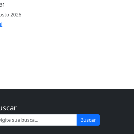
31
osto 2026
ul
uscar
Buscar