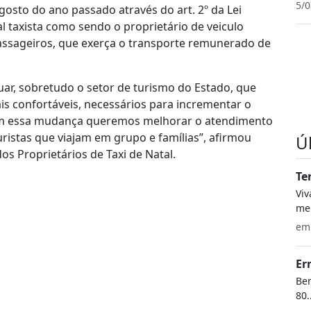
5/0
osto do ano passado através do art. 2º da Lei
nal taxista como sendo o proprietário de veiculo
assageiros, que exerça o transporte remunerado de
uar, sobretudo o setor de turismo do Estado, que
is confortáveis, necessários para incrementar o
“Com essa mudança queremos melhorar o atendimento
uristas que viajam em grupo e famílias”, afirmou
Ú
os Proprietários de Taxi de Natal.
Te
Vi
meu
e
Er
Bem
80.