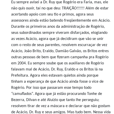
Eu sempre avisei a Dr. Ruy que Rogério era Faria, mas, ele
não quis ouvir, taí no que deu: TRAIÇÃO!!!!!! Além de estar
acertando apoio com seu tio e primos, agora seus
assessores ainda estão batendo freqüentemente em Acácio.
Durante os primeiros anos da administração de Rogério,
seus subordinados sempre viveram disfarçados, elogiando
as vezes Acácio, agora que já decidiram que vão se unir
com o resto de seus parentes, resolvem escurraçar de vez
Acácio, João Brito, Eraldo, Damião Galvão, os Britos entres
outras pessoas de bem que fizeram campanha pra Rogério
em 2004. Eu sempre soube que os auxiliares de Rogério
falavam mal de Acácio, Dr. Ruy, Eraldo e os Britos lá na
Prefeitura. Agora eles estavam quietos ainda porque
tinham a esperança de que Acácio ainda fosse o vice de
Rogério. Por isso que passaram esse tempo todo
“camuflados”. Agora que já estão procurando Tonhe de
Bezerra, Dilvan e até Aluízio que tanto lhe perseguiu;
resolvem tirar de vez a máscara e declarar que não gostam
de Acácio, Dr. Ruy e seus amigos. Mas tudo bem. Nessa vida