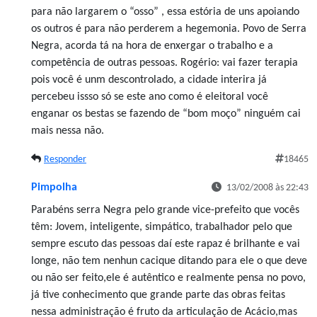
para não largarem o “osso” , essa estória de uns apoiando
os outros é para não perderem a hegemonia. Povo de Serra
Negra, acorda tá na hora de enxergar o trabalho e a
competência de outras pessoas. Rogério: vai fazer terapia
pois você é unm descontrolado, a cidade interira já
percebeu issso só se este ano como é eleitoral você
enganar os bestas se fazendo de “bom moço” ninguém cai
mais nessa não.
Responder
18465
Pimpolha
13/02/2008 às 22:43
Parabéns serra Negra pelo grande vice-prefeito que vocês
têm: Jovem, inteligente, simpático, trabalhador pelo que
sempre escuto das pessoas daí este rapaz é brilhante e vai
longe, não tem nenhun cacique ditando para ele o que deve
ou não ser feito,ele é autêntico e realmente pensa no povo,
já tive conhecimento que grande parte das obras feitas
nessa administração é fruto da articulação de Acácio,mas