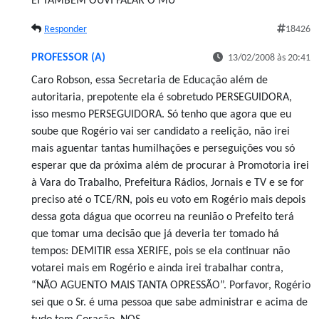
EI TAMBÉM OUVI FALAR O MU
Responder
18426
PROFESSOR (A)
13/02/2008 às 20:41
Caro Robson, essa Secretaria de Educação além de
autoritaria, prepotente ela é sobretudo PERSEGUIDORA,
isso mesmo PERSEGUIDORA. Só tenho que agora que eu
soube que Rogério vai ser candidato a reelição, não irei
mais aguentar tantas humilhações e perseguições vou só
esperar que da próxima além de procurar à Promotoria irei
à Vara do Trabalho, Prefeitura Rádios, Jornais e TV e se for
preciso até o TCE/RN, pois eu voto em Rogério mais depois
dessa gota dágua que ocorreu na reunião o Prefeito terá
que tomar uma decisão que já deveria ter tomado há
tempos: DEMITIR essa XERIFE, pois se ela continuar não
votarei mais em Rogério e ainda irei trabalhar contra,
“NÃO AGUENTO MAIS TANTA OPRESSÃO”. Porfavor, Rogério
sei que o Sr. é uma pessoa que sabe administrar e acima de