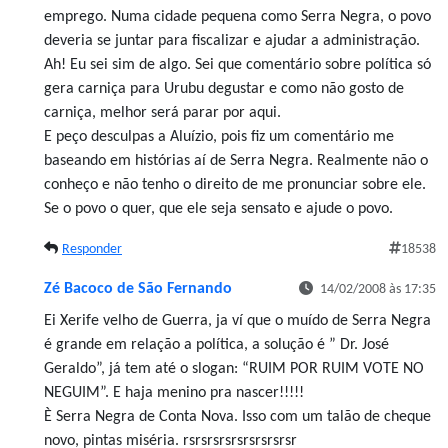
emprego. Numa cidade pequena como Serra Negra, o povo
deveria se juntar para fiscalizar e ajudar a administração.
Ah! Eu sei sim de algo. Sei que comentário sobre política só
gera carniça para Urubu degustar e como não gosto de
carniça, melhor será parar por aqui.
E peço desculpas a Aluízio, pois fiz um comentário me
baseando em histórias aí de Serra Negra. Realmente não o
conheço e não tenho o direito de me pronunciar sobre ele.
Se o povo o quer, que ele seja sensato e ajude o povo.
Responder
18538
Zé Bacoco de São Fernando
14/02/2008 às 17:35
Ei Xerife velho de Guerra, ja ví que o muído de Serra Negra
é grande em relação a política, a solução é ” Dr. José
Geraldo”, já tem até o slogan: “RUIM POR RUIM VOTE NO
NEGUIM”. E haja menino pra nascer!!!!!
È Serra Negra de Conta Nova. Isso com um talão de cheque
novo, pintas miséria. rsrsrsrsrsrsrsrsrsr