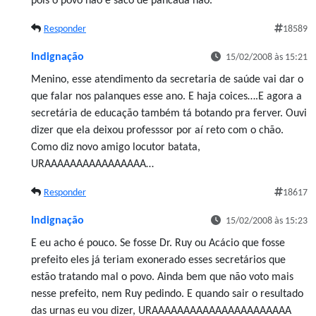
pois o povo não é saco de pancada não.
Responder
18589
Indignação
15/02/2008 às 15:21
Menino, esse atendimento da secretaria de saúde vai dar o
que falar nos palanques esse ano. E haja coices….E agora a
secretária de educação também tá botando pra ferver. Ouvi
dizer que ela deixou professsor por aí reto com o chão.
Como diz novo amigo locutor batata,
URAAAAAAAAAAAAAAAA…
Responder
18617
Indignação
15/02/2008 às 15:23
E eu acho é pouco. Se fosse Dr. Ruy ou Acácio que fosse
prefeito eles já teriam exonerado esses secretários que
estão tratando mal o povo. Ainda bem que não voto mais
nesse prefeito, nem Ruy pedindo. E quando sair o resultado
das urnas eu vou dizer, URAAAAAAAAAAAAAAAAAAAAAA