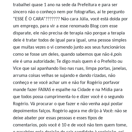
trabalhei quase 1 ano na sede da Prefeitura e para ser
sincero não o conheço nem por fotografias, aí te pergunto
“ESSE É O CARA”??????? Não cara Júlia, você está doida por
um emprego, para vir a esse renomado Blog com esse
disparate, ele não precisa de terapia não porque a terapia
dele é tratar todos de igual para igual, uma pessoa simples
que muitas vezes o vi comendo junto aos seus funcionários
como se fosse um deles, quando sabemos que não é,pois
ele é uma autoridade; Te digo mais quem é o Prefeito ou
Vice que sai apanhando lixo nas ruas, limpa portas, janelas,
arruma coisas velhas se sujando e dando rizadas, não
conheço e se você achar um e não for Rogério porfavor
mande fazer FAIXAS e espalhe na Cidade e na Mídia para
que todos possa cumprimenta-lo e dizer você é o segundo
Rogério. Vá procurar o que fazer e não venha aqui postar
depoimentos falços. Rogério agora me dirijo à Você: não se
deixe abater por essas pessoas e esses tipos de
comentarios, pois você é 10 e de você não tem quem tome,