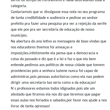
xerife do tempo do coronelismo e nada destratando toda a
categoria.
Gostariamois que vc divulgasse essa nota no seu programa
de tanta credibilidade e audiencia e pedisse ao senhor
prefeito pra fazer uma pesquisa pra ver a rejeição da xerife
que ele pos pra ser secretária de educação de nosso
municipio.
Na abertura do ano letivo as mensagens de boas vindas que
nos educadores tivemos foi ameaças e
imposições,infelizmente ela pensa que a democracia e
coisa do passado e diz que é a lei e faz o que ela bem
entende.pedimos aos politicos de nossa cidade que tomem
providencias pois a senhora luziene nunca foi capaz de
administrar,pois pessoas autoritairas como ela nao podem
dirigir uma secretaria tao seria como a da educaçao!
N´s professores estamos todos idignados pois ate um
atestado que tiramos ela nos diz que teremos que pagar
essas aulas nos feriados e sabados,por favor nos ajude a nos
livrar de tanta opressao!