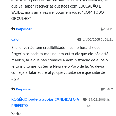
e parabéns pela decisão de sair candidato à reeleição, sei
que vai saber resolver as questões com EDUCAÇÃO E
SAÚDE; mais uma vez irei votar em você. “COM TODO
ORGULHO”.
Responder
18471
caio
14/02/2008 às 08:21
Bruno, vc não tem credibilidade mesmo,hora diz que
Rogerio so pode ta maluco, em outra diz que ele não está
maluco, fala que não conhece a administração dele, pelo
jeito muito menos Serra Negra e o Povo de lá. Vc devia
começa a falar sobre algo que vc sabe se é que sabe de
algo.
Responder
18482
ROGÉRIO poderá apoiar CANDIDATO A
14/02/2008 às
PREFEITO
11:03
Xerife,