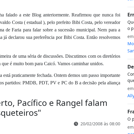
Er
a falado a este Blog anteriormente. Reafirmou que nunca foi
Que
aldo Costa ( estadual ), pelo prefeito Bibi Costa, pelo vereador
o p
 de Faria para falar sobre a sucessão municipal. Nem para a
e
 já declarou sua preferência por Bibi Costa. Então resolvemos
Mon
San
imeira de uma séria de discussões. Discutimos com os diretórios
ça que é muito bom para Caicó. Vamos caminhar unidos.
De
Com
nça está praticamente fechada. Ontem demos um passo importante
que
 dos partidos: PMDB, PDT, PV e PC do B a decisão pela aliança
e
All
rto, Pacífico e Rangel falam
squeteiros
"
Fr
O p
20/02/2008 às 08:00
e