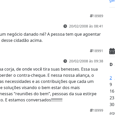
gan
18989
20/02/2008 às 08:41
é um negócio danado né? A pessoa tem que agoentar
o desse cidadão acima.
18991
20/02/2008 às 09:38
D
ua corja, de onde você tira suas benesses. Essa sua
rder o contra-cheque. E nessa nossa aliança, o
2
Suas necessidades e as contribuições que cada um
9
 e soluções visando o bem estar dos mais
16
nessas “reuniões do bem”, pessoas da sua estirpe
23
 E estamos conversados!!!!!!!!!!!
30
18999
ag