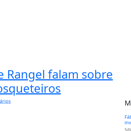
 e Rangel falam sobre
osqueteiros
ários
M
Fá
in
5/0