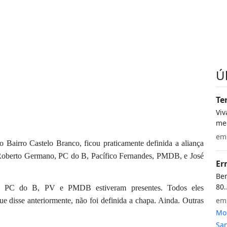
Ú
Te
Vi
meu
e
o Bairro Castelo Branco, ficou praticamente definida a aliança
có Roberto Germano, PC do B, Pacífico Fernandes, PMDB, e José
Er
Bem
80.
DT, PC do B, PV e PMDB estiveram presentes. Todos eles
e
ue disse anteriormente, não foi definida a chapa. Ainda. Outras
Mon
San