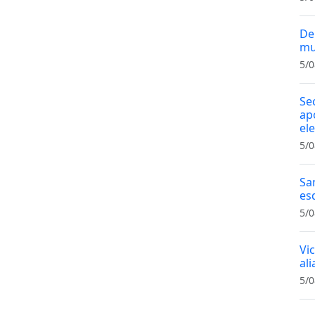
De
mu
5/0
Se
ap
el
5/0
Sa
es
5/0
Vi
al
5/0