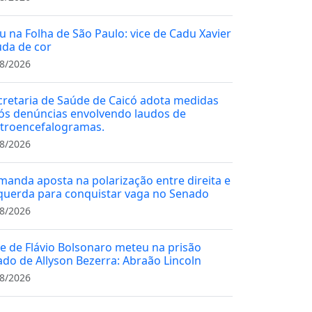
u na Folha de São Paulo: vice de Cadu Xavier
da de cor
8/2026
cretaria de Saúde de Caicó adota medidas
ós denúncias envolvendo laudos de
etroencefalogramas.
8/2026
manda aposta na polarização entre direita e
querda para conquistar vaga no Senado
8/2026
ce de Flávio Bolsonaro meteu na prisão
iado de Allyson Bezerra: Abraão Lincoln
8/2026