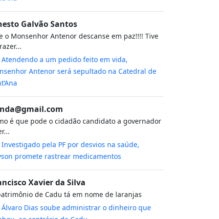
nesto Galvão Santos
 o Monsenhor Antenor descanse em paz!!!! Tive
razer...
m
Atendendo a um pedido feito em vida,
senhor Antenor será sepultado na Catedral de
t’Ana
nda@gmail.com
o é que pode o cidadão candidato a governador
r...
m
Investigado pela PF por desvios na saúde,
yson promete rastrear medicamentos
ancisco Xavier da Silva
atrimônio de Cadu tá em nome de laranjas
m
Álvaro Dias soube administrar o dinheiro que