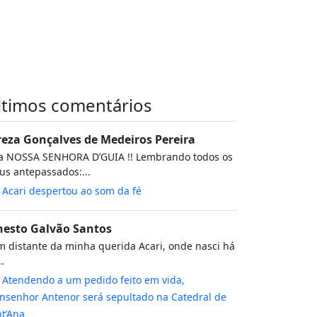
ltimos comentários
reza Gonçalves de Medeiros Pereira
va NOSSA SENHORA D’GUIA !! Lembrando todos os
s antepassados:...
m
Acari despertou ao som da fé
nesto Galvão Santos
 distante da minha querida Acari, onde nasci há
..
m
Atendendo a um pedido feito em vida,
senhor Antenor será sepultado na Catedral de
t’Ana