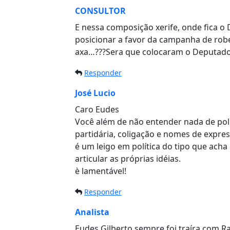
CONSULTOR
E nessa composição xerife, onde fica o
posicionar a favor da campanha de rober
axa…???Sera que colocaram o Deputad
Responder
José Lucio
Caro Eudes
Você além de não entender nada de pol
partidária, coligação e nomes de expre
é um leigo em política do tipo que a
articular as próprias idéias.
è lamentável!
Responder
Analista
Eudes Gilberto sempre foi traíra com Ra