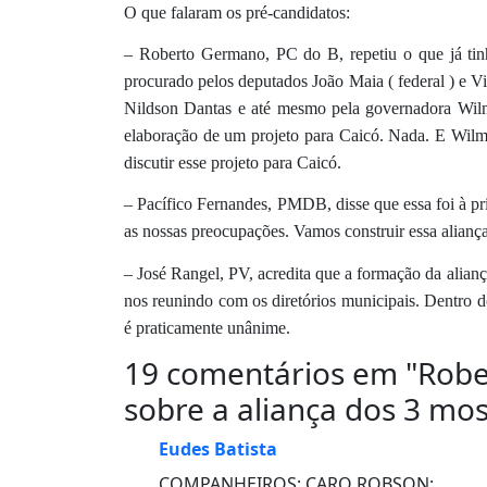
O que falaram os pré-candidatos:
– Roberto Germano, PC do B, repetiu o que já tinh
procurado pelos deputados João Maia ( federal ) e Viv
Nildson Dantas e até mesmo pela governadora Wilma
elaboração de um projeto para Caicó. Nada. E Wilma
discutir esse projeto para Caicó.
– Pacífico Fernandes, PMDB, disse que essa foi à pr
as nossas preocupações. Vamos construir essa alian
– José Rangel, PV, acredita que a formação da alia
nos reunindo com os diretórios municipais. Dentro
é praticamente unânime.
19 comentários em "
Robe
sobre a aliança dos 3 mo
Eudes Batista
COMPANHEIROS; CARO ROBSON;