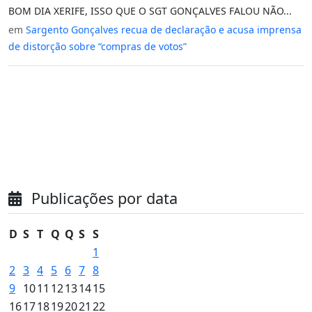
BOM DIA XERIFE, ISSO QUE O SGT GONÇALVES FALOU NÃO...
em
Sargento Gonçalves recua de declaração e acusa imprensa
de distorção sobre “compras de votos”
Publicações por data
D
S
T
Q
Q
S
S
1
2
3
4
5
6
7
8
9
10
11
12
13
14
15
16
17
18
19
20
21
22