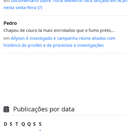
em
Documentário sobre Titina Medeiros será lançado em Acari
nesta sexta-feira (7)
Pedro
Chapeu de couro ta mais enrrolados que o fumo preto,...
em
Allyson é investigado e campanha reúne aliados com
histórico de prisões e de processos e investigações
Publicações por data
D
S
T
Q
Q
S
S