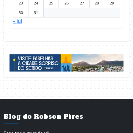
23
24
25
26
27
28
29
30
31
« jul
Blog do Robson Pires