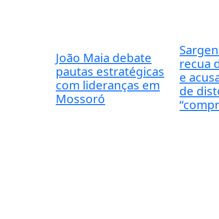
Sargen
João Maia debate
recua 
pautas estratégicas
e acus
com lideranças em
de dis
Mossoró
“compr