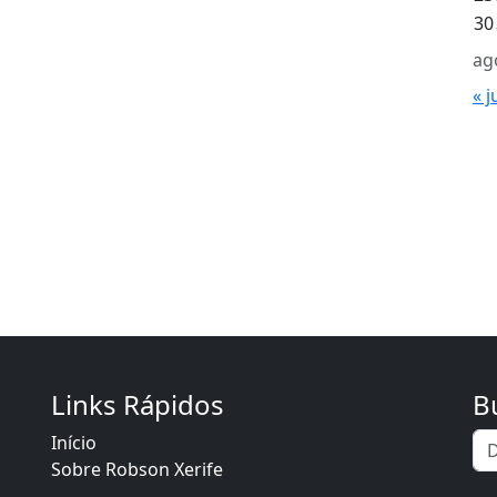
30
ag
« j
Links Rápidos
B
Início
Sobre Robson Xerife