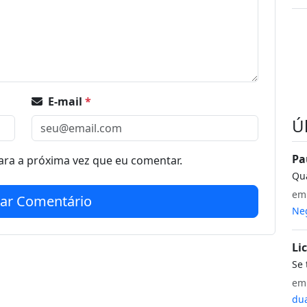
E-mail
*
Ú
Pa
ra a próxima vez que eu comentar.
Qua
e
iar Comentário
Neg
Li
Se 
e
dua