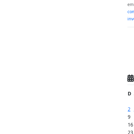
e
com
inv
D
2
9
16
23