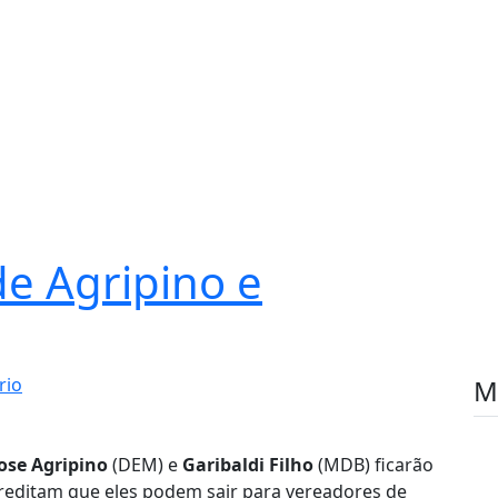
de Agripino e
rio
M
Jose Agripino
(DEM) e
Garibaldi Filho
(MDB) ficarão
editam que eles podem sair para vereadores de