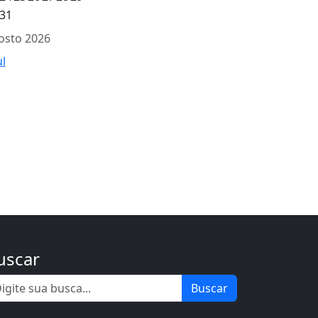
31
osto 2026
ul
uscar
Buscar