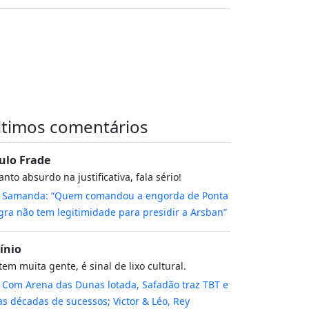
ltimos comentários
ulo Frade
nto absurdo na justificativa, fala sério!
m
Samanda: “Quem comandou a engorda de Ponta
ra não tem legitimidade para presidir a Arsban”
cínio
tem muita gente, é sinal de lixo cultural.
m
Com Arena das Dunas lotada, Safadão traz TBT e
s décadas de sucessos; Victor & Léo, Rey