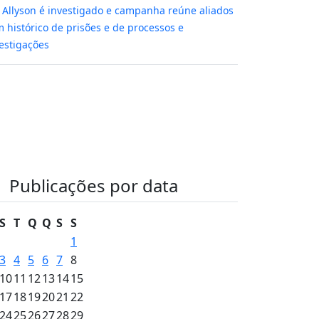
m
Allyson é investigado e campanha reúne aliados
 histórico de prisões e de processos e
estigações
Publicações por data
S
T
Q
Q
S
S
1
3
4
5
6
7
8
10
11
12
13
14
15
17
18
19
20
21
22
24
25
26
27
28
29