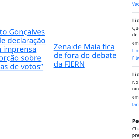
Vaq
Li
Que
to Gonçalves
de 
de declaração
e
Zenaide Maia fica
a imprensa
Lin
de fora do debate
torção sobre
Flá
da FIERN
as de votos”
Li
No 
nin
e
lan
Pe
Cha
pre