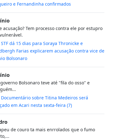
ueiro e Fernandinha confirmados
cínio
 acusação? Tem processo contra ele por estupro
vulnerável.
m
STF dá 15 dias para Soraya Thronicke e
dbergh Farias explicarem acusação contra vice de
vio Bolsonaro
cínio
governo Bolsonaro teve até "fila do osso" e
guém...
m
Documentário sobre Titina Medeiros será
çado em Acari nesta sexta-feira (7)
dro
peu de couro ta mais enrrolados que o fumo
to,...