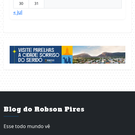
30
31
« jul
Blog do Robson Pires
Esse todo mundo vê