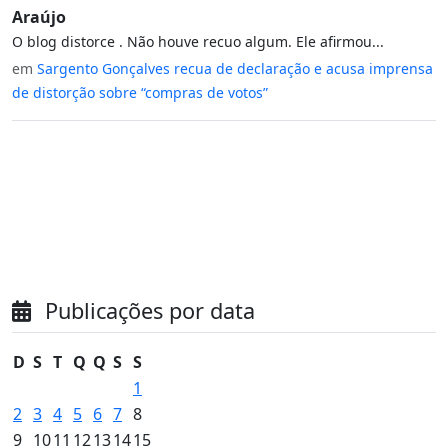
Araújo
O blog distorce . Não houve recuo algum. Ele afirmou...
em
Sargento Gonçalves recua de declaração e acusa imprensa
de distorção sobre “compras de votos”
Publicações por data
D
S
T
Q
Q
S
S
1
2
3
4
5
6
7
8
9
10
11
12
13
14
15