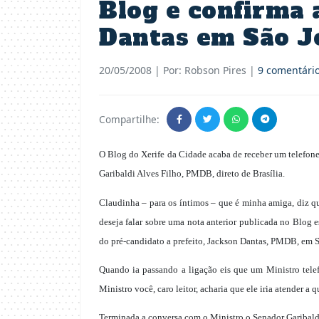
Blog e confirma 
Dantas em São J
20/05/2008
| Por: Robson Pires |
9 comentári
Compartilhe:
O Blog do Xerife da Cidade acaba de receber um telefon
Garibaldi Alves Filho, PMDB, direto de Brasília.
Claudinha – para os íntimos – que é minha amiga, diz qu
deseja falar sobre uma nota anterior publicada no Blog 
do pré-candidato a prefeito, Jackson Dantas, PMDB, em S
Quando ia passando a ligação eis que um Ministro telef
Ministro você, caro leitor, acharia que ele iria atender a
Terminada a conversa com o Ministro o Senador Garibaldi 