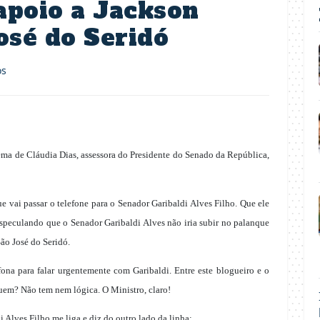
apoio a Jackson
osé do Seridó
os
ema de Cláudia Dias, assessora do Presidente do Senado da República,
e vai passar o telefone para o Senador Garibaldi Alves Filho. Que ele
especulando que o Senador Garibaldi Alves não iria subir no palanque
ão José do Seridó.
ona para falar urgentemente com Garibaldi. Entre este blogueiro e o
 quem? Não tem nem lógica. O Ministro, claro!
Alves Filho me liga e diz do outro lado da linha: