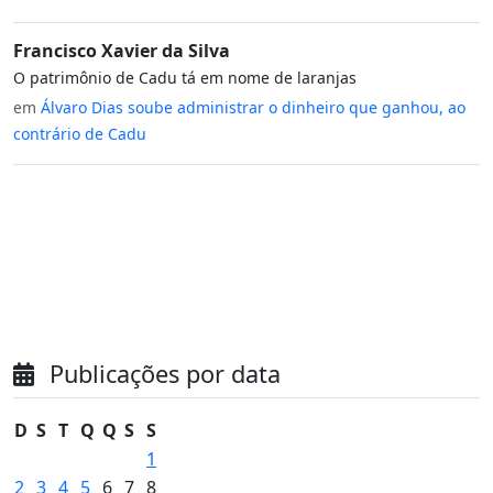
Francisco Xavier da Silva
O patrimônio de Cadu tá em nome de laranjas
em
Álvaro Dias soube administrar o dinheiro que ganhou, ao
contrário de Cadu
Publicações por data
D
S
T
Q
Q
S
S
1
2
3
4
5
6
7
8