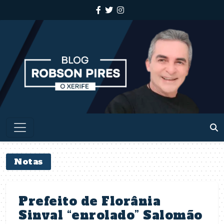
Notas
Prefeito de Florânia
Sinval “enrolado” Salomão