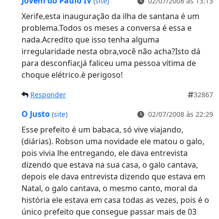
Jovem do Paulo IV
(
site
)
02/07/2008 às 13:13
Xerife,esta inauguração da ilha de santana é um
problema.Todos os meses a conversa é essa e
nada.Acredito que isso tenha alguma
irregularidade nesta obra,você não acha?Isto dá
para desconfiar,já faliceu uma pessoa vítima de
choque elétrico.è perigoso!
Responder
32867
O Justo
(
site
)
02/07/2008 às 22:29
Esse prefeito é um babaca, só vive viajando,
(diárias). Robson uma novidade ele matou o galo,
pois vivia lhe entregando, ele dava entrevista
dizendo que estava na sua casa, o galo cantava,
depois ele dava entrevista dizendo que estava em
Natal, o galo cantava, o mesmo canto, moral da
história ele estava em casa todas as vezes, pois é o
único prefeito que consegue passar mais de 03