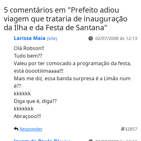
5 comentários em "
Prefeito adiou
viagem que trataria de inauguração
da Ilha e da Festa de Santana
"
Larissa Maia
(
site
)
02/07/2008 às 12:13
Olá Robson!!
Tudo bem??
Valeu por ter comocado a programação da festa,
está óoootiiimaaaa!!!
Mais me diz, essa banda surpresa é a Limão num
é??
kkkkkk
Diga que é, diga??
kkkkkkk
Abraçooo!!!
Responder
32857