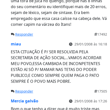
uma tóra de jucá no quengo, porque nas 8 linhas
do seu comentário eu identifiquei mais de 20 erros,
sejam de léxico, sejam de sintaxe. Era bem
empregado que essa casa caísse na cabeça dele. Vá
comer capim na várzea do Itans!
Responder
17492
miau
29/01/2008 às 16:18
ESTA CITUAÇÃO É P/ SER RESOLVIDA PELA
SECRETARIA DE AÇÃO SOCIAL…VAMOS ACORDAR
MEU POVO,ESSA CAMBADA DE INCONPETENTES
ESTÃO AI SÓ P/ MAMAR NAS TETAS DO PODER
PUBLICO,E COMO SEMPRE QUEM PAGA O PATO
SEMPRE É O POVO MAIS POBRE.
Responder
17505
Mercia galvão
29/01/2008 às 17:26
Bom o que tenho a dizer que é muito triste mas