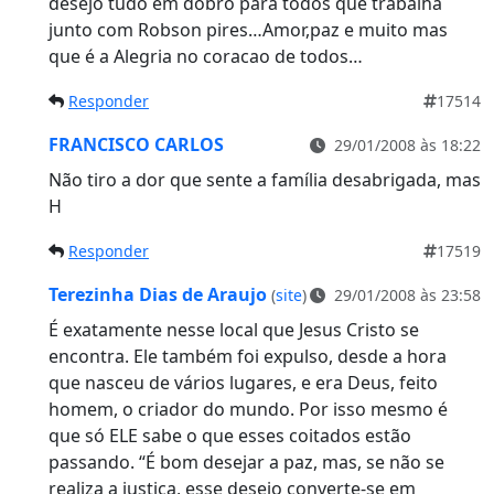
desejo tudo em dobro para todos que trabalha
junto com Robson pires…Amor,paz e muito mas
que é a Alegria no coracao de todos…
Responder
17514
FRANCISCO CARLOS
29/01/2008 às 18:22
Não tiro a dor que sente a família desabrigada, mas
H
Responder
17519
Terezinha Dias de Araujo
(
site
)
29/01/2008 às 23:58
É exatamente nesse local que Jesus Cristo se
encontra. Ele também foi expulso, desde a hora
que nasceu de vários lugares, e era Deus, feito
homem, o criador do mundo. Por isso mesmo é
que só ELE sabe o que esses coitados estão
passando. “É bom desejar a paz, mas, se não se
realiza a justiça, esse desejo converte-se em