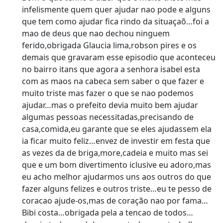
infelismente quem quer ajudar nao pode e alguns
que tem como ajudar fica rindo da situaçaõ…foi a
mao de deus que nao dechou ninguem
ferido,obrigada Glaucia lima,robson pires e os
demais que gravaram esse episodio que aconteceu
no bairro itans que agora a senhora isabel esta
com as maos na cabeca sem saber o que fazer e
muito triste mas fazer o que se nao podemos
ajudar…mas o prefeito devia muito bem ajudar
algumas pessoas necessitadas,precisando de
casa,comida,eu garante que se eles ajudassem ela
ia ficar muito feliz…envez de investir em festa que
as vezes da de briga,more,cadeia e muito mas sei
que e um bom divertimento iclusive eu adoro,mas
eu acho melhor ajudarmos uns aos outros do que
fazer alguns felizes e outros triste…eu te pesso de
coracao ajude-os,mas de coração nao por fama…
Bibi costa…obrigada pela a tencao de todos…