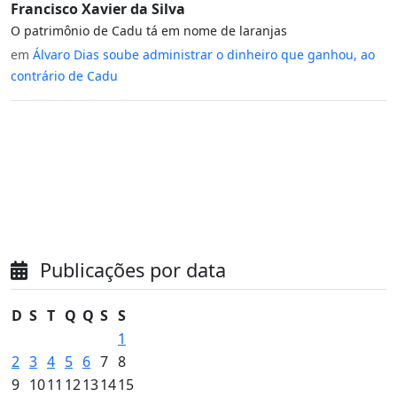
Francisco Xavier da Silva
O patrimônio de Cadu tá em nome de laranjas
em
Álvaro Dias soube administrar o dinheiro que ganhou, ao
contrário de Cadu
Publicações por data
D
S
T
Q
Q
S
S
1
2
3
4
5
6
7
8
9
10
11
12
13
14
15