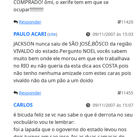
COMPRADO! ômi, o xerife tem em que se
ocupar!!!!!!!!!!!
Responder
11420
PAULO ACARI
(
site
)
09/11/2007 às 15:03
JACKSON nunca saiu de SÃO JOSÉ,BÔSCO da região
VIVALDO do estado.Pergunto NOEL vocês sabem
muito bem onde ele morou em que ele trabalhava
no RIO eu não queria da esta dica aos COSTA pois
não tenho nenhuma amizade com estes caras pois
vivaldo não da um pão a um doido
Responder
11455
CARLOS
09/11/2007 às 15:07
é bicuda feliz se vc nao sabe o que é derrota no seu
vocbulário vou te lembrar:
foi a lapada que o ogoverno do estado levou nos
dois turnos em sao jose, foi as duas camaras de