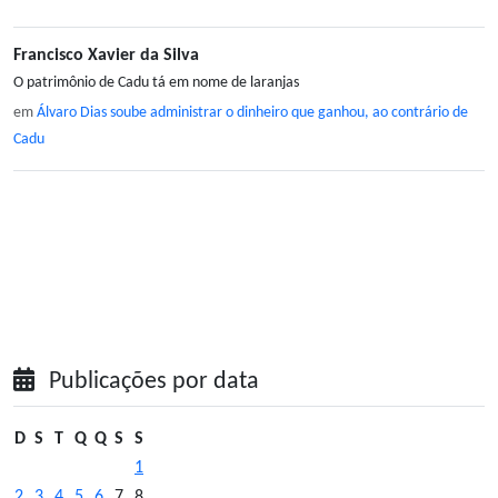
Francisco Xavier da Silva
O patrimônio de Cadu tá em nome de laranjas
em
Álvaro Dias soube administrar o dinheiro que ganhou, ao contrário de
Cadu
Publicações por data
D
S
T
Q
Q
S
S
1
2
3
4
5
6
7
8