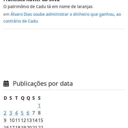
O patrimônio de Cadu tá em nome de laranjas
em
Álvaro Dias soube administrar o dinheiro que ganhou, ao
contrário de Cadu
Publicações por data
D
S
T
Q
Q
S
S
1
2
3
4
5
6
7
8
9
10
11
12
13
14
15
16
17
18
19
20
21
22