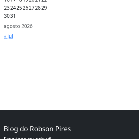
23
24
25
26
27
28
29
30
31
agosto 2026
« jul
Blog do Robson Pires
Esse todo mundo vê