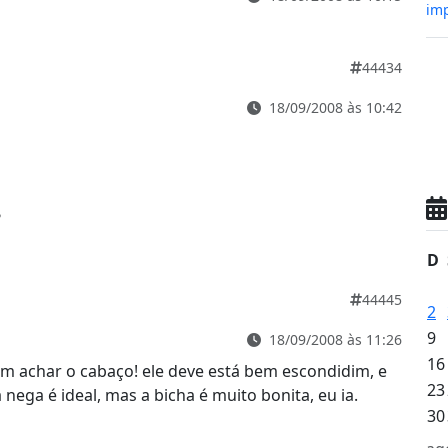
imp
44434
18/09/2008 às 10:42
?
D
44445
2
9
18/09/2008 às 11:26
16
e sim achar o cabaço! ele deve está bem escondidim, e
23
ega é ideal, mas a bicha é muito bonita, eu ia.
30