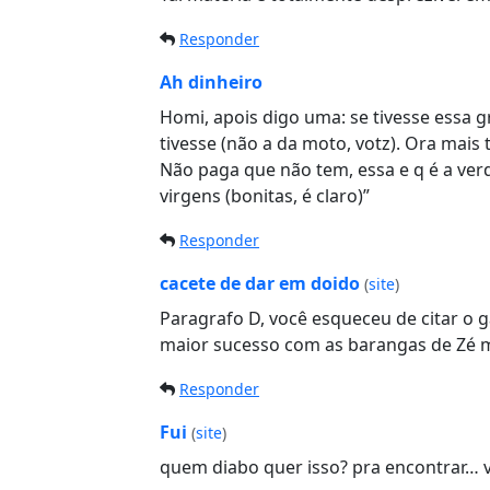
Responder
Ah dinheiro
Homi, apois digo uma: se tivesse essa 
tivesse (não a da moto, votz). Ora mais 
Não paga que não tem, essa e q é a verd
virgens (bonitas, é claro)”
Responder
cacete de dar em doido
(
site
)
Paragrafo D, você esqueceu de citar o 
maior sucesso com as barangas de Zé 
Responder
Fui
(
site
)
quem diabo quer isso? pra encontrar… vai