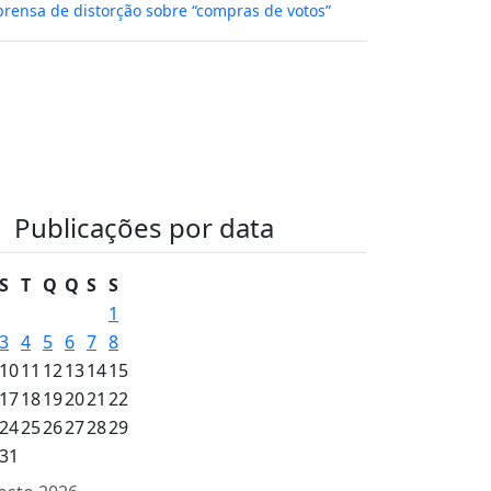
rensa de distorção sobre “compras de votos”
Publicações por data
S
T
Q
Q
S
S
1
3
4
5
6
7
8
10
11
12
13
14
15
17
18
19
20
21
22
24
25
26
27
28
29
31