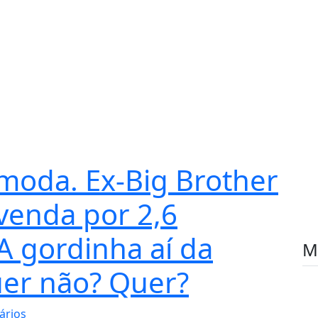
moda. Ex-Big Brother
venda por 2,6
 A gordinha aí da
M
er não? Quer?
ários