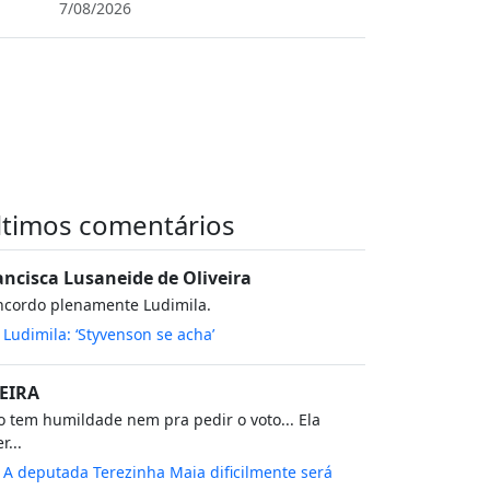
7/08/2026
ltimos comentários
ancisca Lusaneide de Oliveira
ncordo plenamente Ludimila.
m
Ludimila: ‘Styvenson se acha’
EIRA
 tem humildade nem pra pedir o voto... Ela
r...
m
A deputada Terezinha Maia dificilmente será