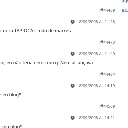
ag
« j
44469
18/09/2008 às 11:28
namora TAPIOCA irmão de marreta.
44473
18/09/2008 às 11:49
sse, eu não teria nem com q. Nem alcançava.
44484
18/09/2008 às 14:19
seu blog!!
44569
18/09/2008 às 14:21
 seu blog!!