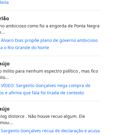
leita
rlão
no ambicioso como foi a engorda de Ponta Negra
...
m
Álvaro Dias propõe plano de governo ambicioso
a o Rio Grande do Norte
aújo
 milito para nenhum espectro político , mas fico
to...
m
VÍDEO: Sargento Gonçalves nega compra de
os e afirma que fala foi tirada de contexto
aújo
log distorce . Não houve recuo algum. Ele
rmou...
m
Sargento Gonçalves recua de declaração e acusa