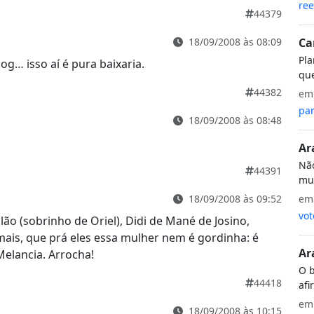
ree
44379
18/09/2008 às 08:09
Ca
Pla
og… isso aí é pura baixaria.
que
44382
e
par
18/09/2008 às 08:48
Ar
Não
44391
mui
18/09/2008 às 09:52
e
vot
aulão (sobrinho de Oriel), Didi de Mané de Josino,
mais, que prá eles essa mulher nem é gordinha: é
Ar
elancia. Arrocha!
O b
44418
afi
e
18/09/2008 às 10:15