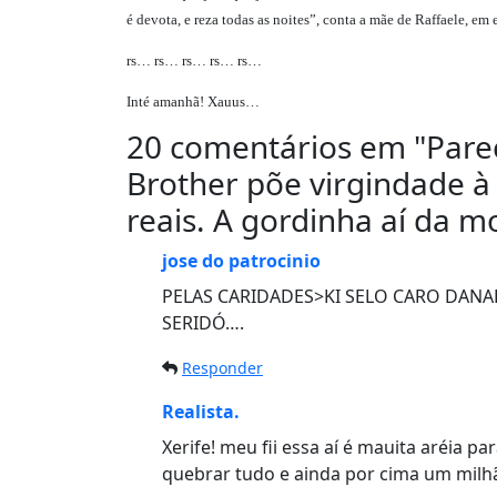
é devota, e reza todas as noites”, conta a mãe de Raffaele, em e
rs… rs… rs… rs… rs…
Inté amanhã! Xauus…
20 comentários em "
Pare
Brother põe virgindade à
reais. A gordinha aí da 
jose do patrocinio
PELAS CARIDADES>KI SELO CARO DANADO U…RA
SERIDÓ….
Responder
Realista.
Xerife! meu fii essa aí é mauita aréia
quebrar tudo e ainda por cima um milhã