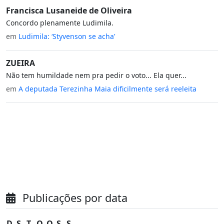
Francisca Lusaneide de Oliveira
Concordo plenamente Ludimila.
em
Ludimila: ‘Styvenson se acha’
ZUEIRA
Não tem humildade nem pra pedir o voto... Ela quer...
em
A deputada Terezinha Maia dificilmente será reeleita
Publicações por data
D
S
T
Q
Q
S
S