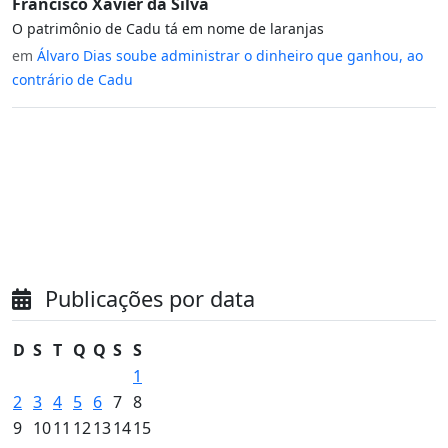
Francisco Xavier da Silva
O patrimônio de Cadu tá em nome de laranjas
em
Álvaro Dias soube administrar o dinheiro que ganhou, ao
contrário de Cadu
Publicações por data
D
S
T
Q
Q
S
S
1
2
3
4
5
6
7
8
9
10
11
12
13
14
15