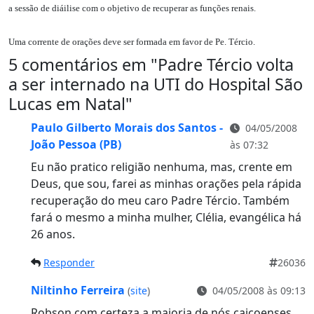
a sessão de diáilise com o objetivo de recuperar as funções renais.
Uma corrente de orações deve ser formada em favor de Pe. Tércio.
5 comentários em "
Padre Tércio volta
a ser internado na UTI do Hospital São
Lucas em Natal
"
Paulo Gilberto Morais dos Santos -
04/05/2008
João Pessoa (PB)
às 07:32
Eu não pratico religião nenhuma, mas, crente em
Deus, que sou, farei as minhas orações pela rápida
recuperação do meu caro Padre Tércio. Também
fará o mesmo a minha mulher, Clélia, evangélica há
26 anos.
Responder
26036
Niltinho Ferreira
(
site
)
04/05/2008 às 09:13
Robson com certeza a maioria de nós caicoenses