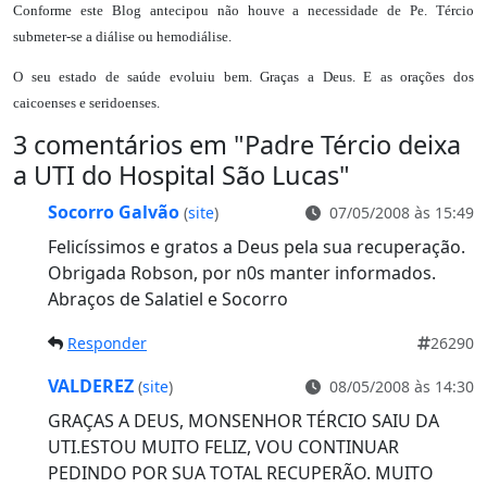
Conforme este Blog antecipou não houve a necessidade de Pe. Tércio
submeter-se a diálise ou hemodiálise.
O seu estado de saúde evoluiu bem. Graças a Deus. E as orações dos
caicoenses e seridoenses.
3 comentários em "
Padre Tércio deixa
a UTI do Hospital São Lucas
"
Socorro Galvão
(
site
)
07/05/2008 às 15:49
Felicíssimos e gratos a Deus pela sua recuperação.
Obrigada Robson, por n0s manter informados.
Abraços de Salatiel e Socorro
Responder
26290
VALDEREZ
(
site
)
08/05/2008 às 14:30
GRAÇAS A DEUS, MONSENHOR TÉRCIO SAIU DA
UTI.ESTOU MUITO FELIZ, VOU CONTINUAR
PEDINDO POR SUA TOTAL RECUPERÃO. MUITO