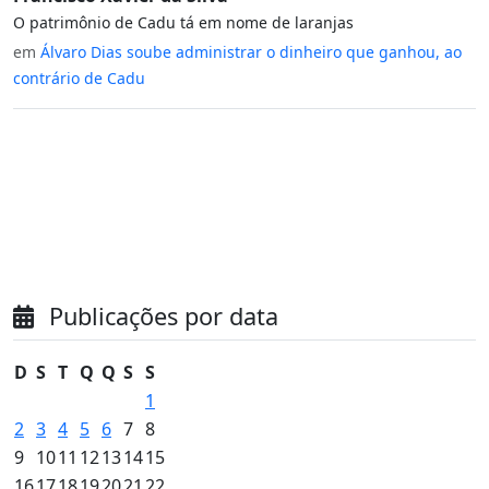
O patrimônio de Cadu tá em nome de laranjas
em
Álvaro Dias soube administrar o dinheiro que ganhou, ao
contrário de Cadu
Publicações por data
D
S
T
Q
Q
S
S
1
2
3
4
5
6
7
8
9
10
11
12
13
14
15
16
17
18
19
20
21
22