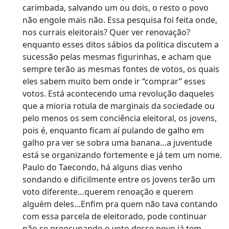
carimbada, salvando um ou dois, o resto o povo
não engole mais não. Essa pesquisa foi feita onde,
nos currais eleitorais? Quer ver renovação?
enquanto esses ditos sábios da politica discutem a
sucessão pelas mesmas figurinhas, e acham que
sempre terão as mesmas fontes de votos, os quais
eles sabem muito bem onde ir “comprar” esses
votos. Está acontecendo uma revolução daqueles
que a mioria rotula de marginais da sociedade ou
pelo menos os sem conciência eleitoral, os jovens,
pois é, enquanto ficam aí pulando de galho em
galho pra ver se sobra uma banana…a juventude
está se organizando fortemente e já tem um nome.
Paulo do Taecondo, há alguns dias venho
sondando e dificilmente entre os jovens terão um
voto diferente…querem renoação e querem
alguém deles…Enfim pra quem não tava contando
com essa parcela de eleitorado, pode continuar
não se preocupando o voto desse povo já tem