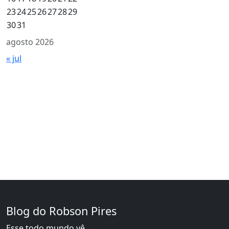
23
24
25
26
27
28
29
30
31
agosto 2026
« jul
Blog do Robson Pires
Esse todo mundo vê