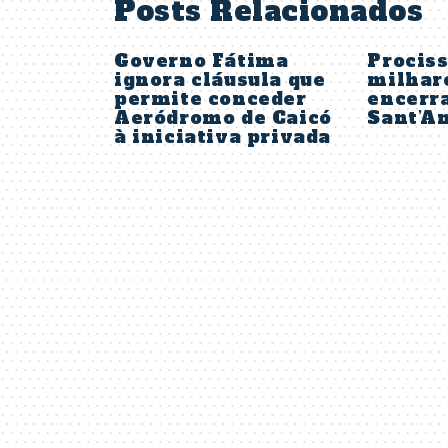
Posts Relacionados
Governo Fátima
Procis
ignora cláusula que
milhare
permite conceder
encerra
Aeródromo de Caicó
Sant’An
à iniciativa privada