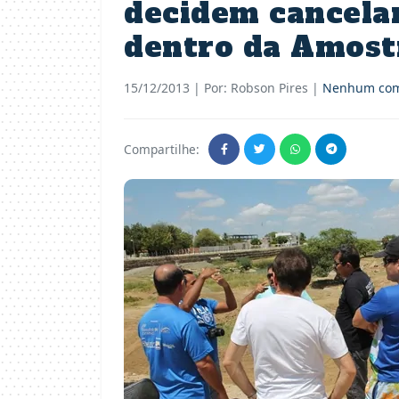
decidem cancela
dentro da Amost
15/12/2013
| Por: Robson Pires |
Nenhum com
Compartilhe: