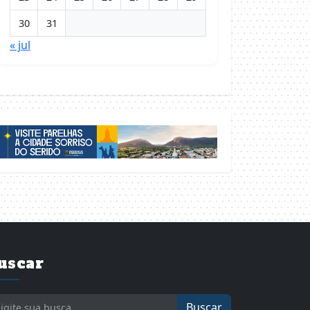
30
31
« jul
uscar
Buscar