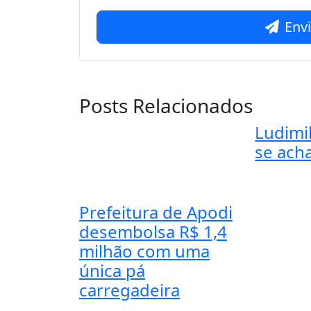
Env
Posts Relacionados
Ludimil
se acha
Prefeitura de Apodi
desembolsa R$ 1,4
milhão com uma
única pá
carregadeira