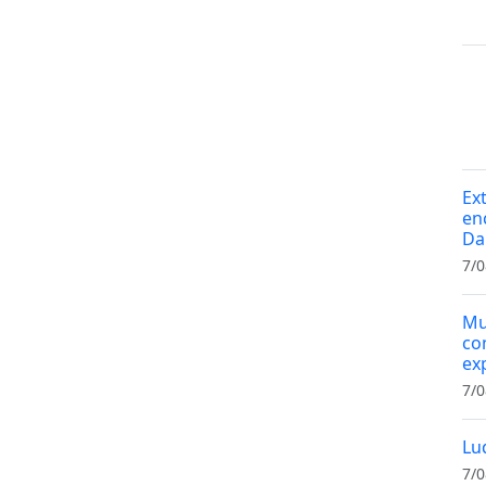
Ex
en
Da
7/0
Mu
co
ex
7/0
Lu
7/0