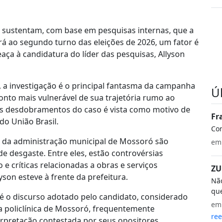
L) sustentam, com base em pesquisas internas, que a
ará ao segundo turno das eleições de 2026, um fator é
a à candidatura do líder das pesquisas, Allyson
, a investigação é o principal fantasma da campanha
Ú
onto mais vulnerável de sua trajetória rumo ao
os desdobramentos do caso é vista como motivo de
Fr
do União Brasil.
Co
 da administração municipal de Mossoró são
e
e desgaste. Entre eles, estão controvérsias
e críticas relacionadas a obras e serviços
ZU
son esteve à frente da prefeitura.
Não
que
é o discurso adotado pelo candidato, considerado
e
da policlínica de Mossoró, frequentemente
ree
erpretação contestada por seus opositores.