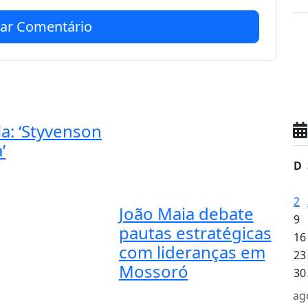
iar Comentário
a: ‘Styvenson
’
D
2
João Maia debate
9
pautas estratégicas
16
com lideranças em
23
Mossoró
30
ag