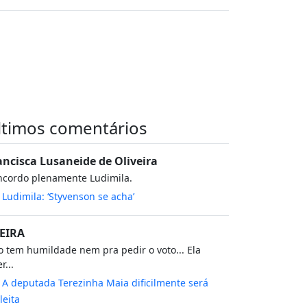
ltimos comentários
ancisca Lusaneide de Oliveira
ncordo plenamente Ludimila.
m
Ludimila: ‘Styvenson se acha’
EIRA
 tem humildade nem pra pedir o voto... Ela
r...
m
A deputada Terezinha Maia dificilmente será
leita