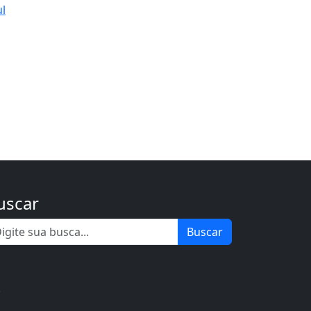
ul
uscar
Buscar
.