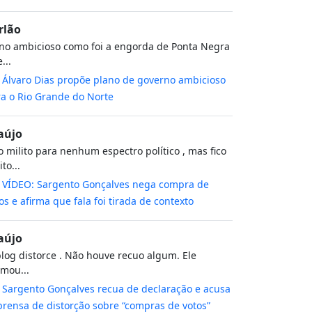
rlão
no ambicioso como foi a engorda de Ponta Negra
...
m
Álvaro Dias propõe plano de governo ambicioso
a o Rio Grande do Norte
aújo
 milito para nenhum espectro político , mas fico
to...
m
VÍDEO: Sargento Gonçalves nega compra de
os e afirma que fala foi tirada de contexto
aújo
log distorce . Não houve recuo algum. Ele
rmou...
m
Sargento Gonçalves recua de declaração e acusa
rensa de distorção sobre “compras de votos”