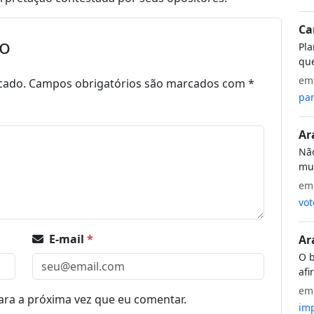
Ca
io
Pla
que
e
cado.
Campos obrigatórios são marcados com
*
par
Ar
Não
mui
e
vot
E-mail
*
Ar
O b
afi
e
ra a próxima vez que eu comentar.
imp