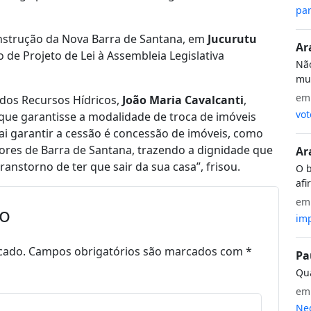
par
onstrução da Nova Barra de Santana, em
Jucurutu
Ar
de Projeto de Lei à Assembleia Legislativa
Não
mui
e
 dos Recursos Hídricos,
João Maria Cavalcanti
,
vot
e que garantisse a modalidade de troca de imóveis
 vai garantir a cessão é concessão de imóveis, como
ores de Barra de Santana, trazendo a dignidade que
Ar
anstorno de ter que sair da sua casa”, frisou.
O b
afi
e
io
imp
cado.
Campos obrigatórios são marcados com
*
Pa
Qua
e
Neg