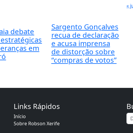
« j
Sargento Gonçalves
aia debate
recua de declaração
 estratégicas
e acusa imprensa
deranças em
de distorção sobre
ró
“compras de votos”
Links Rápidos
B
Início
Sobre Robson Xerife