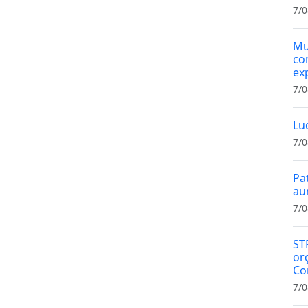
7/0
Mu
co
ex
7/0
Lu
7/0
Pa
au
7/0
ST
or
Co
7/0