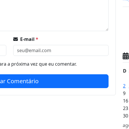
E-mail
*
ra a próxima vez que eu comentar.
D
iar Comentário
2
9
16
23
30
ag