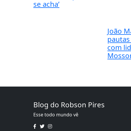
se acha’
João M
pautas
com li
Mosso
Blog do Robson Pires
Esse todo mundo vê