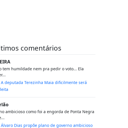
ltimos comentários
EIRA
 tem humildade nem pra pedir o voto... Ela
r...
m
A deputada Terezinha Maia dificilmente será
leita
rlão
no ambicioso como foi a engorda de Ponta Negra
...
m
Álvaro Dias propõe plano de governo ambicioso