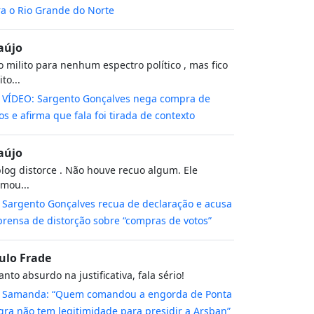
a o Rio Grande do Norte
aújo
 milito para nenhum espectro político , mas fico
to...
m
VÍDEO: Sargento Gonçalves nega compra de
os e afirma que fala foi tirada de contexto
aújo
log distorce . Não houve recuo algum. Ele
rmou...
m
Sargento Gonçalves recua de declaração e acusa
rensa de distorção sobre “compras de votos”
ulo Frade
nto absurdo na justificativa, fala sério!
m
Samanda: “Quem comandou a engorda de Ponta
ra não tem legitimidade para presidir a Arsban”