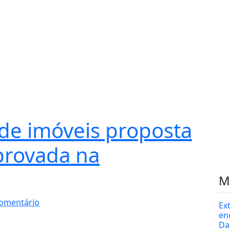
 de imóveis proposta
provada na
M
omentário
Ex
en
Da