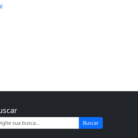
ul
uscar
Buscar