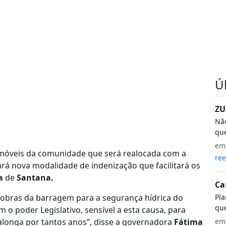
Ú
ZU
Não
que
e
e imóveis da comunidade que será realocada com a
ree
ará nova modalidade de indenização que facilitará os
ra
de
Santana.
Ca
Pla
obras da barragem para a segurança hídrica do
que
 o poder Legislativo, sensível a esta causa, para
e
e alonga por tantos anos”, disse a governadora
Fátima