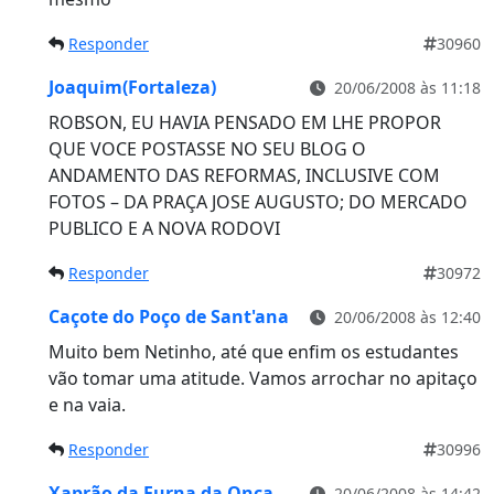
Responder
30960
Joaquim(Fortaleza)
20/06/2008 às 11:18
ROBSON, EU HAVIA PENSADO EM LHE PROPOR
QUE VOCE POSTASSE NO SEU BLOG O
ANDAMENTO DAS REFORMAS, INCLUSIVE COM
FOTOS – DA PRAÇA JOSE AUGUSTO; DO MERCADO
PUBLICO E A NOVA RODOVI
Responder
30972
Caçote do Poço de Sant'ana
20/06/2008 às 12:40
Muito bem Netinho, até que enfim os estudantes
vão tomar uma atitude. Vamos arrochar no apitaço
e na vaia.
Responder
30996
Xaprão da Furna da Onça
20/06/2008 às 14:42