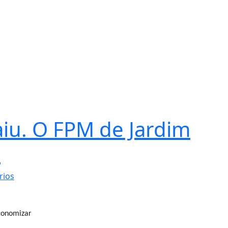
aiu. O FPM de Jardim
u
rios
economizar