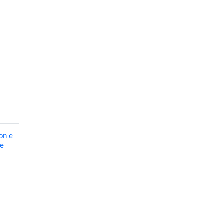
on e
de