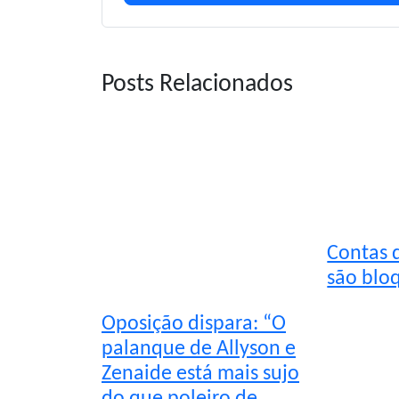
Posts Relacionados
Contas d
são blo
Oposição dispara: “O
palanque de Allyson e
Zenaide está mais sujo
do que poleiro de