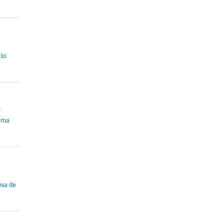
Rio
.
irma
nsa de