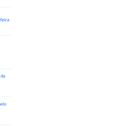
feira
 da
pelo