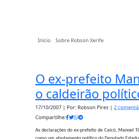
Início
Sobre Robson Xerife
Política
O ex-prefeito Ma
o caldeirão políti
17/10/2007
| Por: Robson Pires |
2 comentá
Compartilhe:
As declarações do ex-prefeito de Caicó, Manoel Tô
como um afastamento político do Deputado Estadu