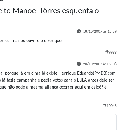
eito Manoel Tôrres esquenta o
18/10/2007 às 12:59
rres, mas eu ouvir ele dizer que
9933
20/10/2007 às 09:08
nça, porque lá em cima já existe Henrique Eduardo(PMDB)com
o já fazia campanha e pedia votos para o LULA antes dele ser
r que não pode a mesma aliança ocorrer aqui em caicó? é
10046