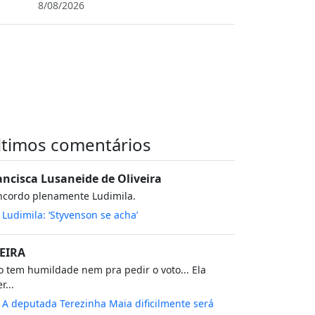
8/08/2026
ltimos comentários
ancisca Lusaneide de Oliveira
ncordo plenamente Ludimila.
m
Ludimila: ‘Styvenson se acha’
EIRA
 tem humildade nem pra pedir o voto... Ela
r...
m
A deputada Terezinha Maia dificilmente será