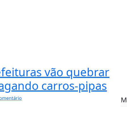
efeituras vão quebrar
agando carros-pipas
omentário
M