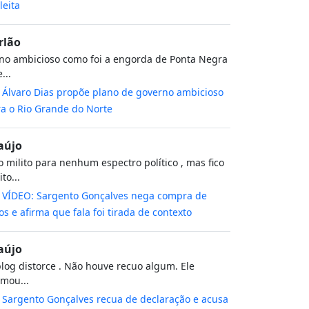
leita
rlão
no ambicioso como foi a engorda de Ponta Negra
...
m
Álvaro Dias propõe plano de governo ambicioso
a o Rio Grande do Norte
aújo
 milito para nenhum espectro político , mas fico
to...
m
VÍDEO: Sargento Gonçalves nega compra de
os e afirma que fala foi tirada de contexto
aújo
log distorce . Não houve recuo algum. Ele
rmou...
m
Sargento Gonçalves recua de declaração e acusa