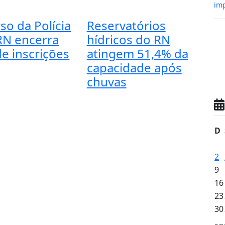
imp
so da Polícia
Reservatórios
RN encerra
hídricos do RN
de inscrições
atingem 51,4% da
capacidade após
chuvas
D
2
9
16
23
30