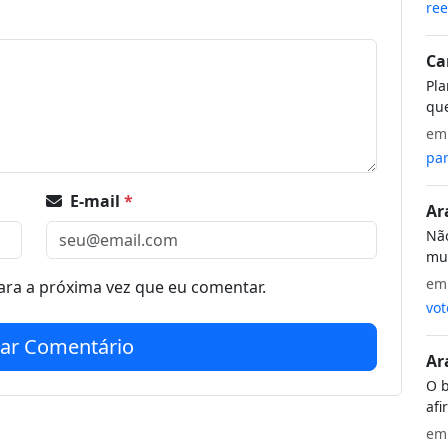
ree
Ca
Pla
que
e
par
E-mail
*
Ar
Não
mui
e
ra a próxima vez que eu comentar.
vot
iar Comentário
Ar
O b
afi
e