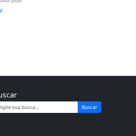
osto 2026
ul
uscar
Buscar
.