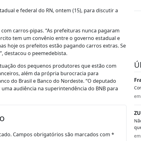
dual e federal do RN, ontem (15), para discutir a
to com carros-pipas. “As prefeituras nunca pagaram
ército tem um convênio entre o governo estadual e
as hoje os prefeitos estão pagando carros extras. Se
r”, destacou o peemedebista.
Ú
situação dos pequenos produtores que estão com
anceiros, além da própria burocracia para
Fr
nco do Brasil e Banco do Nordeste. “O deputado
Co
uma audiência na superintendência do BNB para
e
ZU
io
Não
que
cado.
Campos obrigatórios são marcados com
*
e