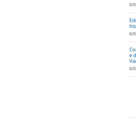
6/0
Ed
hi
6/0
Co
e 
Va
6/0