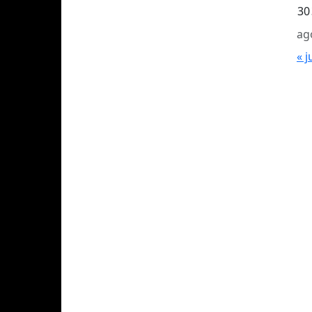
30
ag
« j