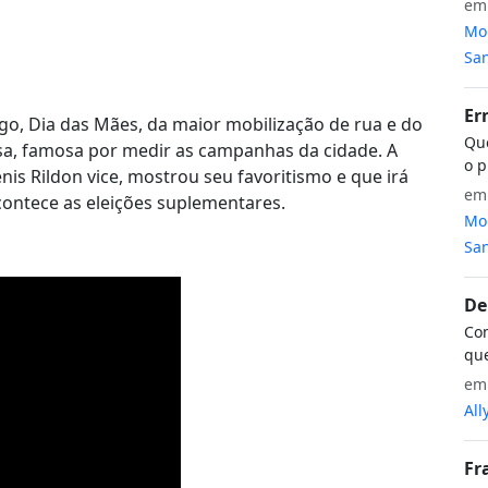
e
Mon
San
Er
go, Dia das Mães, da maior mobilização de rua e do
Que
usa, famosa por medir as campanhas da cidade. A
o p
nis Rildon vice, mostrou seu favoritismo e que irá
e
ontece as eleições suplementares.
Mon
San
De
Com
que
e
All
Fr