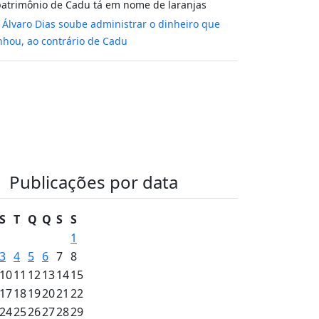
atrimônio de Cadu tá em nome de laranjas
m
Álvaro Dias soube administrar o dinheiro que
hou, ao contrário de Cadu
Publicações por data
S
T
Q
Q
S
S
1
3
4
5
6
7
8
10
11
12
13
14
15
17
18
19
20
21
22
24
25
26
27
28
29