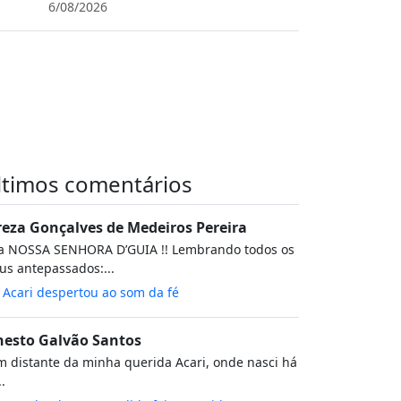
6/08/2026
ltimos comentários
reza Gonçalves de Medeiros Pereira
va NOSSA SENHORA D’GUIA !! Lembrando todos os
s antepassados:...
m
Acari despertou ao som da fé
nesto Galvão Santos
 distante da minha querida Acari, onde nasci há
..