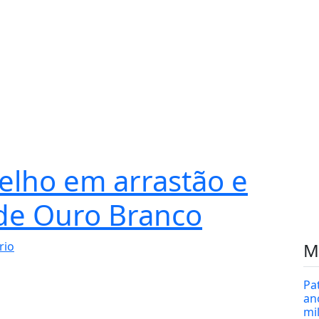
elho em arrastão e
 de Ouro Branco
rio
M
Pa
an
mi