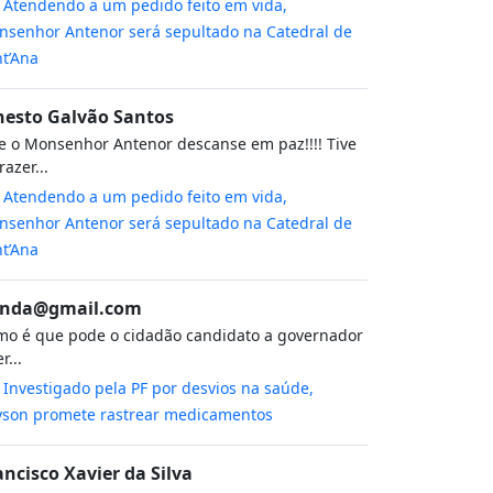
m
Atendendo a um pedido feito em vida,
senhor Antenor será sepultado na Catedral de
t’Ana
nesto Galvão Santos
 o Monsenhor Antenor descanse em paz!!!! Tive
razer...
m
Atendendo a um pedido feito em vida,
senhor Antenor será sepultado na Catedral de
t’Ana
nda@gmail.com
o é que pode o cidadão candidato a governador
r...
m
Investigado pela PF por desvios na saúde,
yson promete rastrear medicamentos
ancisco Xavier da Silva