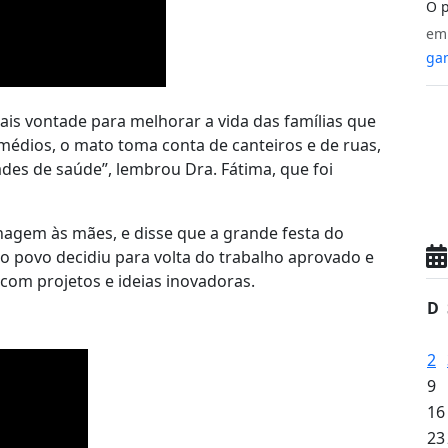
O p
e
gan
ais vontade para melhorar a vida das famílias que
emédios, o mato toma conta de canteiros e de ruas,
des de saúde”, lembrou Dra. Fátima, que foi
agem às mães, e disse que a grande festa do
 o povo decidiu para volta do trabalho aprovado e
com projetos e ideias inovadoras.
D
2
9
16
23