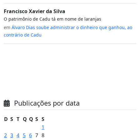
Francisco Xavier da Silva
O patrimônio de Cadu tá em nome de laranjas
em
Álvaro Dias soube administrar o dinheiro que ganhou, ao
contrário de Cadu
Publicações por data
D
S
T
Q
Q
S
S
1
2
3
4
5
6
7
8