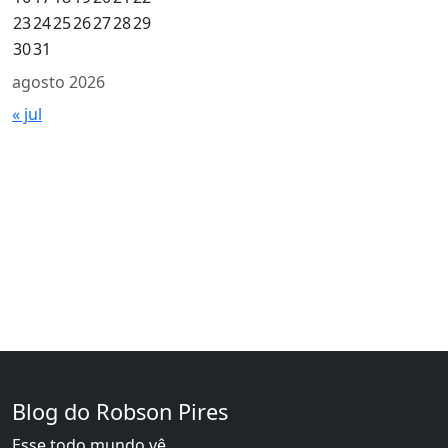
23
24
25
26
27
28
29
30
31
agosto 2026
« jul
Blog do Robson Pires
Esse todo mundo vê