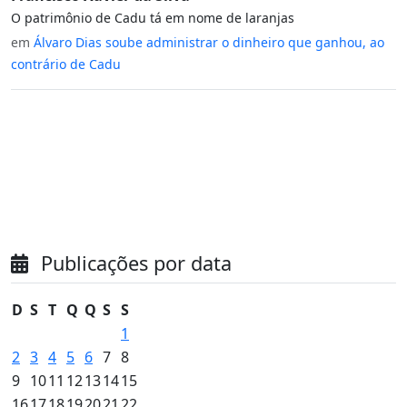
O patrimônio de Cadu tá em nome de laranjas
em
Álvaro Dias soube administrar o dinheiro que ganhou, ao
contrário de Cadu
Publicações por data
D
S
T
Q
Q
S
S
1
2
3
4
5
6
7
8
9
10
11
12
13
14
15
16
17
18
19
20
21
22