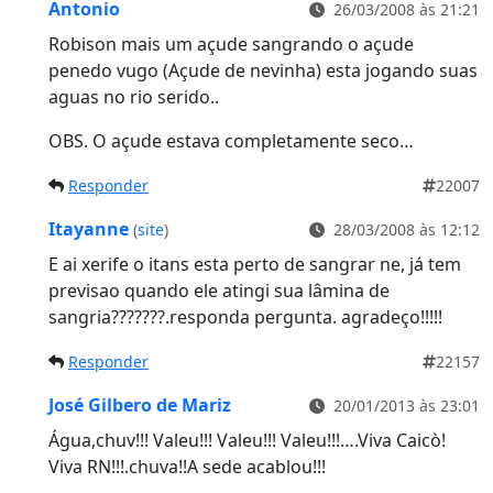
Antonio
26/03/2008 às 21:21
Robison mais um açude sangrando o açude
penedo vugo (Açude de nevinha) esta jogando suas
aguas no rio serido..
OBS. O açude estava completamente seco…
Responder
22007
Itayanne
(
site
)
28/03/2008 às 12:12
E ai xerife o itans esta perto de sangrar ne, já tem
previsao quando ele atingi sua lâmina de
sangria???????.responda pergunta. agradeço!!!!!
Responder
22157
José Gilbero de Mariz
20/01/2013 às 23:01
Água,chuv!!! Valeu!!! Valeu!!! Valeu!!!….Viva Caicò!
Viva RN!!!.chuva!!A sede acablou!!!