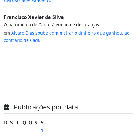
rastrear medicamentos
Francisco Xavier da Silva
O patrimônio de Cadu tá em nome de laranjas
em
Álvaro Dias soube administrar o dinheiro que ganhou, ao
contrário de Cadu
Publicações por data
D
S
T
Q
Q
S
S
1