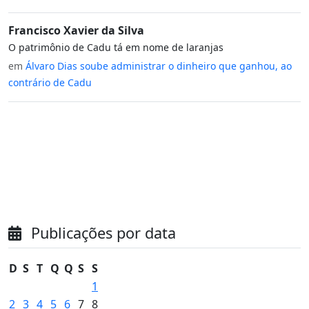
Francisco Xavier da Silva
O patrimônio de Cadu tá em nome de laranjas
em
Álvaro Dias soube administrar o dinheiro que ganhou, ao
contrário de Cadu
Publicações por data
D
S
T
Q
Q
S
S
1
2
3
4
5
6
7
8